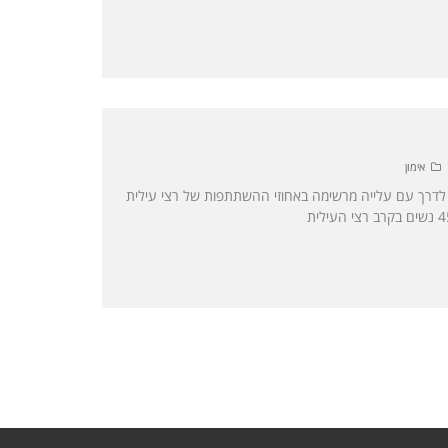
אימון
ה-22 של UTMB יוצאת לדרך עם עלייה מרשימה באחוזי ההשתתפות של רצי עילית