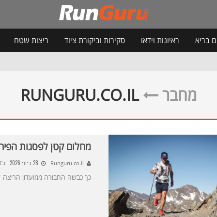
ם בריא
ראיונות וידאו
סקירות וביקורת ציוד
ריצות שטח
מחבר
RUNGURU.CO.IL
מחלום קטן לפסגות הפיר
28 ביוני 2026
Runguru.co.il
כך כבשה החבורה ממועדון הריצה GRIT את המירוץ היוקרתי של ה UTMB באנדורה.