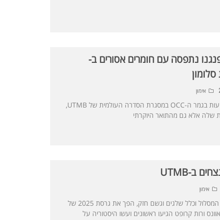
'פנגנו נתפסה עם חומרים אסורים ב-
אימון
הרצה שזכתה רק לפני שלושה שבועות בגמר ה-OCC במסגרת הסדרה העולמית של UTMB,
ת שלה אלא גם מהתואר היוקרתי
ם ב-UTMB
אימון
מזג אוויר מאתגר שקיצר במעט את המסלול וכלל שלגים וגשם חזק, הפך את גרסת 2025 של
טום אוונס ורות קרופט הגיעו ראשונים ועשו היסטוריה על