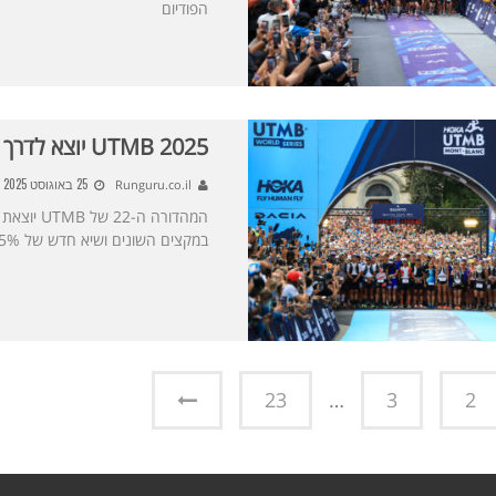
הפודיום
UTMB 2025 יוצא לדרך
25 באוגוסט 2025
Runguru.co.il
המהדורה 
במקצים השונים ושיא חדש של 45% נשים בקרב רצי העילית
23
…
3
2