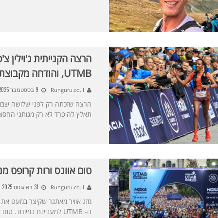
הרצה הקנייתית ג'וילין צ
UTMB, והודחה מקבוצת סלומון
9 בספטמבר 2025
Runguru.co.il
תאלץ להיפרד לא רק מנותני החסו
טום אוונס ורות קרופט מנצחי
31 באוגוסט 2025
Runguru.co.il
ה- UTMB למעניינת במיוחד. 