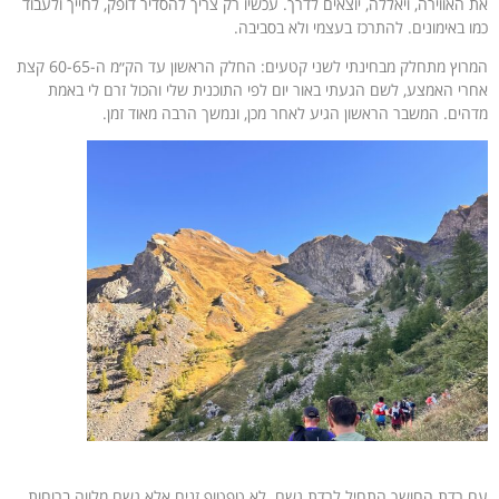
את האווירה, ויאללה, יוצאים לדרך. עכשיו רק צריך להסדיר דופק, לחייך ולעבוד
כמו באימונים. להתרכז בעצמי ולא בסביבה.
המרוץ מתחלק מבחינתי לשני קטעים: החלק הראשון עד הק״מ ה-60-65 קצת
אחרי האמצע, לשם הגעתי באור יום לפי התוכנית שלי והכול זרם לי באמת
מדהים. המשבר הראשון הגיע לאחר מכן, ונמשך הרבה מאוד זמן.
עם רדת החושך התחיל לרדת גשם. לא טפטוף זניח אלא גשם מלווה ברוחות