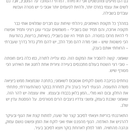
גם הם מזיעים ומתנשפים אני לא מיוחד. למדתי להסתכל על המסביב, אבל גם
לשים את עצמי במרכז יותר, ולהיות לפעמים יותר אנוכי כי יש מטרה ועכשיו
עובדים בשבילה.
במהלך כל תקופת האימונים, ניהלתי שיחות עם חברים שמלווים אותי כבר
תקופה ארוכה, והם תמיד שם בשבילי – משמשים עבורי עוגן רציני ותמיד אפשרו
לי להיות מרוכז במטרה. הם תמיד היו שם בשבילי, בשיחות, בריצות, בהודעות
הכי פשוטות שיש – ואני מודה להם מכל הלב, יש להם חלק גדול בדרך שעברתי
– הרווחתי אותם בענק.
שאמוני. קשה להסביר את המקום הזה. כמו עלייה לתורה, כמו כלה ביום חופתה
– טובי רצי השטח בעולם מתכנסים בעיירה ציורית אחת לחגוג את האירוע הכי
מטורף שיש.
נוחתים בג׳ינבה משם לוקחים אוטובוס לשאמוני, בתחנה שנמצאת ממש ביציאה
משדה התעופה. הגעתי לעיר בערב ורק למחרת בבוקר כשהתעוררתי, פתחתי
את החלון, ובום הוא מולי…המון בלאן בכבודו ובעצמו. איזו עוצמה יש להר הזה.
שאמוני שוכנת בעמק, ומשני צדדיו ניצבים הרים מטורפים. על הפסגות עדין יש
שלג.
התארגנתי בזריזות ויצאתי לסיבוב קצר של שעה, למתוח קצת את הגוף ובעיקר
להרגיש את האדמה. הנוף מהפנט אותי ואני לוקח את הזמן ופשוט נושם עמוק,
ונהנה מהחוויה. חוזר למלון לארוחת בוקר ויוצא לסיבוב בעיר.