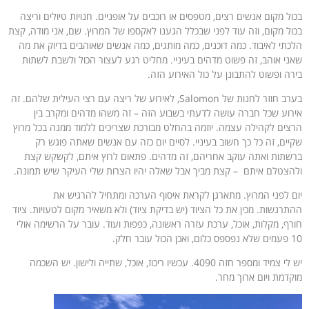
בכול מקום אנשים רצים, מטפסים או רוכבים על אופניים. חנויות טיולים וריצה
בכול מקום, וזה עוד לפני שבכלל הגענו לאקספו של המרוץ. שם, אני מודה, קצת
הלכתי לאיבוד. כמה דוכנים, כמה מותגים, כמה אנשים שאוהבים בדיוק את מה
שאני אוהב, זה פשוט מדהים בעיניי. מחליט רגע לעצור הכול ולשבת לשתות
בירה ופשוט להתבונן על כול האירוע הזה.
בערב חוזר לחנות של Salomon, לאירוע של ריצה עם רצי העילית שלהם. זה
אירוע שכל חברה עושה לדעתי בשבוע הזה – זה משהו מדהים ומקרב בין
הרצים לקהילה עצמה. יוזמה בהחלט מבורכת שצריכים ללמוד ממנה בכל מרוץ
שקיים, זה כל כך חשוב בעיניי. לסיים יום כזה עם אנשים שאתה פוגש רק
ברשתות ואתה עוקב אחריהם, זה מדהים. פתאום לרוץ איתם, לקשקש קצת
ולהצטלם איתם – קצת מביך אבל שאלה יהיו הצרות שלי העיקר שיש תמונה.
יום לפני המרוץ. מתארגן לקראת איסוף הערכה ומתחיל להרגיש את
ההתרגשות. מכין את כל הציוד (יש בדיקת ציוד) ולא משאיר מקום לטעויות. ציוד
חורף, מקלות, אוכל, ערכת עזרה ראשונה, כפפות ועוד. עובר על הרשימה אולי
10 פעמים שלא נפספס כלום, ואכן הכול עובר חלק.
יש לי צמיד ומספר חזה 4090. עכשיו ריכוז, אוכל, שתייה ולישון. יש השכמה
מוקדמת ויום ארוך מחר.