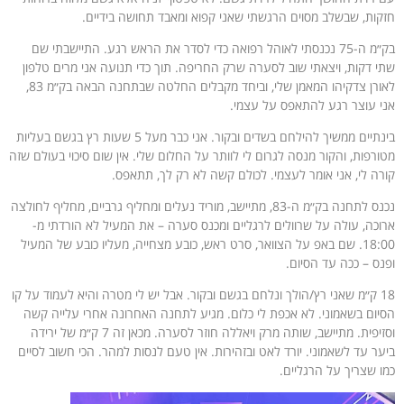
חזקות, שבשלב מסוים הרגשתי שאני קפוא ומאבד תחושה בידיים.
בק״מ ה-75 נכנסתי לאוהל רפואה כדי לסדר את הראש רגע. התיישבתי שם
שתי דקות, ויצאתי שוב לסערה שרק החריפה. תוך כדי תנועה אני מרים טלפון
לאורן צדקיהו המאמן שלי, וביחד מקבלים החלטה שבתחנה הבאה בק״מ 83,
אני עוצר רגע להתאפס על עצמי.
בינתיים ממשיך להילחם בשדים ובקור. אני כבר מעל 5 שעות רץ בגשם בעליות
מטורפות, והקור מנסה לגרום לי לוותר על החלום שלי. אין שום סיכוי בעולם שזה
קורה לי, אני אומר לעצמי. לכולם קשה לא רק לך, תתאפס.
נכנס לתחנה בק״מ ה-83, מתיישב, מוריד נעלים ומחליף גרביים, מחליף לחולצה
ארוכה, עולה על שרוולים לרגליים ומכנס סערה – את המעיל לא הורדתי מ-
18:00. שם באפ על הצוואר, סרט ראש, כובע מצחייה, מעליו כובע של המעיל
ופנס – ככה עד הסיום.
18 ק״מ שאני רץ/הולך ונלחם בגשם ובקור. אבל יש לי מטרה והיא לעמוד על קו
הסיום בשאמוני. לא אכפת לי כלום. מגיע לתחנה האחרונה אחרי עלייה קשה
וסזיפית. מתיישב, שותה מרק ויאללה חוזר לסערה. מכאן זה 7 ק״מ של ירידה
ביער עד לשאמוני. יורד לאט ובזהירות. אין טעם לנסות למהר. הכי חשוב לסיים
כמו שצריך על הרגליים.