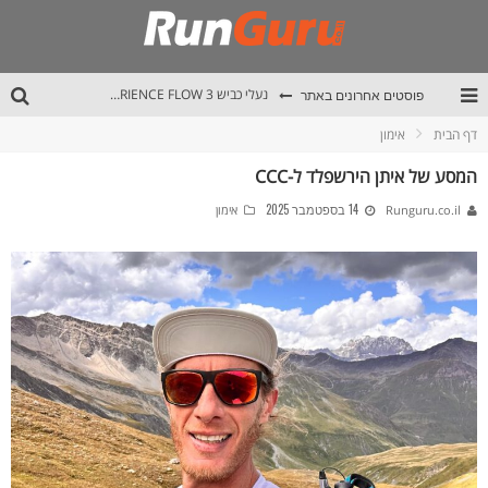
פוסטים אחרונים באתר
נעלי כביש ALTRA EXPERIENCE FLOW 3
דף הבית
אימון
נעלי שטח +ALTRA LONE PEAK 9
המסע של איתן הירשפלד ל-CCC
נעלי כביש Salomon AERO GLIDE 3
14 בספטמבר 2025
Runguru.co.il
אימון
מחלום קטן לפסגות הפירנאים