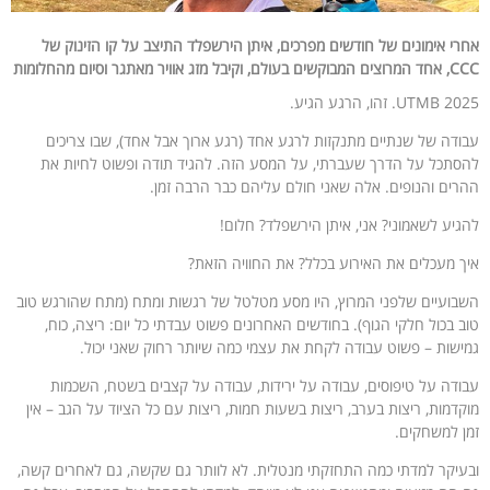
אחרי אימונים של חודשים מפרכים, איתן הירשפלד התיצב על קו הזינוק של
CCC, אחד המרוצים המבוקשים בעולם, וקיבל מזג אוויר מאתגר וסיום מהחלומות
UTMB 2025. זהו, הרגע הגיע.
עבודה של שנתיים מתנקזות לרגע אחד (רגע ארוך אבל אחד), שבו צריכים
להסתכל על הדרך שעברתי, על המסע הזה. להגיד תודה ופשוט לחיות את
ההרים והנופים. אלה שאני חולם עליהם כבר הרבה זמן.
להגיע לשאמוני? אני, איתן הירשפלד? חלום!
איך מעכלים את האירוע בכלל? את החוויה הזאת?
השבועיים שלפני המרוץ, היו מסע מטלטל של רגשות ומתח (מתח שהורגש טוב
טוב בכול חלקי הגוף). בחודשים האחרונים פשוט עבדתי כל יום: ריצה, כוח,
גמישות – פשוט עבודה לקחת את עצמי כמה שיותר רחוק שאני יכול.
עבודה על טיפוסים, עבודה על ירידות, עבודה על קצבים בשטח, השכמות
מוקדמות, ריצות בערב, ריצות בשעות חמות, ריצות עם כל הציוד על הגב – אין
זמן למשחקים.
ובעיקר למדתי כמה התחזקתי מנטלית. לא לוותר גם שקשה, גם לאחרים קשה,