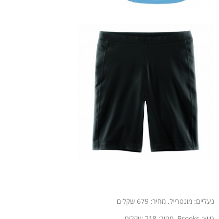
נעליים: מונטרייל. מחיר: 679 שקלים
טייץ: Brooks. מחיר: 218 שקלים