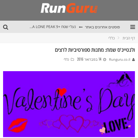
פוסטים אחרונים באתר
נעלי שטח +ALTRA LONE PEAK 9
דף הבית
כללי
נעלי כביש Salomon AERO GLIDE 3
ולנטיינ'ס שמח: מתנות ספורטיביות לרצים
מחלום קטן לפסגות הפירנאים
14 בפברואר 2016
Runguru.co.il
כללי
נעלי כביש ALTRA EXPERIENCE FLOW 3