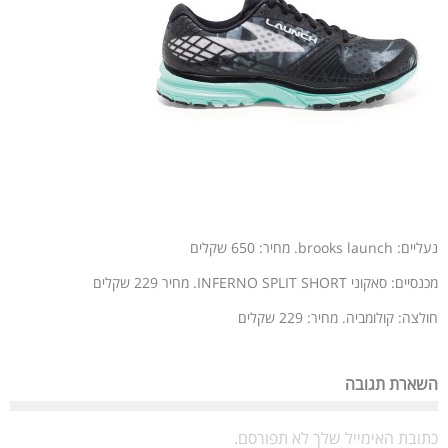
נעליים: brooks launch. מחיר: 650 שקלים
מכנסיים: סאקוני INFERNO SPLIT SHORT. מחיר 229 שקלים
חולצה: קולומביה. מחיר: 229 שקלים
השארת תגובה
כתובת האימייל שלך לא תפורסם.