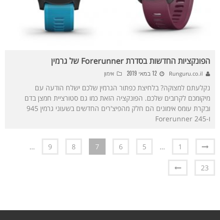
הפונקציות החדשות בסדרת Forerunner של גרמין
12 במאי 2019
Runguru.co.il
אימון
נקלעתם למצוקה? בלחיצת כפתור הגרמין שלכם ישלח הודעה עם
מיקומכם לקרובים שלכם. הפונקציה הזאת כמו גם סטורציית חמצן בדם
ובקרת עומס אימונים הם חלק מהפיצ'רים החדשים בשעוני גרמין 945
ו-245 Forerunner
…
9
8
7
6
5
…
1
23