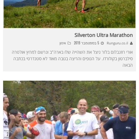
Silverton Ultra Marathon
5 בספטמבר 2019
Runguru.co.il
אימון
אורי רוזנבלום בלזר ניצל את השהייה שלו בארה"ב ונרשם למרוץ אולטרה
סילברטון בקולורדו. על הנופים והריצה בגובה מאוד לא סטנדרטי בכתבה
הבאה