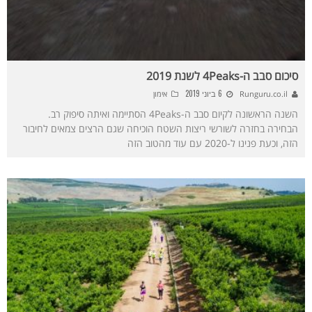
סיכום סבב ה-4Peaks לשנת 2019
6 ביוני 2019
Runguru.co.il
אימון
השנה הראשונה לקיום סבב ה-4Peaks הסתיימה ואיתה סיפוק רב.
הבחירה בחזרה לשורשי ריצות השטח הוכיחה שגם הרצים צמאים לחיבור
הזה, וכעת פנינו ל-2020 עם עוד מהטוב הזה